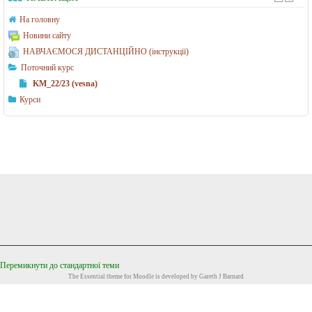
’
н
n
На головну
ю
і
a
Новини сайту
т
н
)
НАВЧАЄМОСЯ ДИСТАНЦІЙНО (інструкції)
е
а
Поточний курс
р
у
KM_22/23 (vesna)
н
к
Курси
и
и
х
(
н
б
а
а
у
к
к
а
т
л
а
а
Перемикнути до стандартної теми
і
в
The
Essential
theme for Moodle is developed by
Gareth J Barnard
н
р