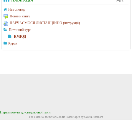
НАВІГАЦІЯ
’
н
ю
і
На головну
Новини сайту
т
н
НАВЧАЄМОСЯ ДИСТАНЦІЙНО (інструкції)
е
а
Поточний курс
р
у
КМІОД
н
к
Курси
и
и
х
(
н
м
а
а
у
г
к
і
т
с
а
т
Перемикнути до стандартної теми
і
р
The
Essential
theme for Moodle is developed by
Gareth J Barnard
н
)