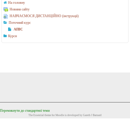
’
н
На головну
ю
і
Новини сайту
НАВЧАЄМОСЯ ДИСТАНЦІЙНО (інструкції)
т
н
Поточний курс
е
а
АПІС
р
у
Курси
н
к
и
и
х
(
н
м
а
а
у
г
к
і
т
с
а
т
Перемикнути до стандартної теми
і
р
The
Essential
theme for Moodle is developed by
Gareth J Barnard
н
)