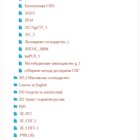
Експлуатація СПО
3r32r3
ZP24
З1С7ege737_1
З1С_5
Лісопаркове господарство_)
ЛПГОС_206М
lanPLN_1
Містобудівельне законодавство g_1
e2Наукові методи досліджень СПГ
205.2 Мисливське господарство
Courses in English
193 Геодезія та землеустрій
202 Захист і карантин рослин
PhD
ЗЕ-ЛГ2
ЗЕ_СПГ-2
ЗЕ_СПГС-1
РЧВ (ЛІ)