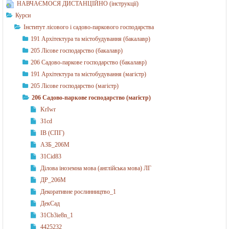
а
НАВЧАЄМОСЯ ДИСТАНЦІЙНО (інструкції)
Курси
Інститут лісового і садово-паркового господарства
191 Архітектура та містобудування (бакалавр)
205 Лісове господарство (бакалавр)
206 Садово-паркове господарство (бакалавр)
191 Архітектура та містобудування (магістр)
205 Лісове господарство (магістр)
206 Садово-паркове господарство (магістр)
KrIwr
З1cd
ІВ (СПГ)
АЗБ_206М
З1Сid83
Ділова іноземна мова (англійська мова) ЛГ
ДР_206М
Декоративне рослинництво_1
ДекСад
З1Сb3ie8n_1
4425232