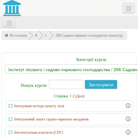
Social networks
Українська ‎(uk)‎
На головну
К
І
206 Садово-паркове господарство (магістр)
у
н
р
с
Категорії курсів:
с
т
и
и
т
Пошук курсів:
у
т
Сторінка:
1
2
(
Далі
)
л
Інтегровані методи захисту лісів
і
Інтегрований захист садово-паркових насаджень
с
о
Інтелектуальна власність (СПГ)