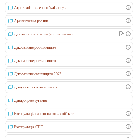
в
Агротехніка зеленого будівництва
о
г
Архітектоніка рослин
о
Ділова іноземна мова (англійська мова)
і
с
Декоративне рослинництво
а
Декоративне рослинництво
д
о
Декоративне садівництво 2023
в
Дендроекологія копіювання 1
о
-
Дендропроектування
п
а
Експлуатація садово-паркових об'єктів
р
Експлуатація СПО
к