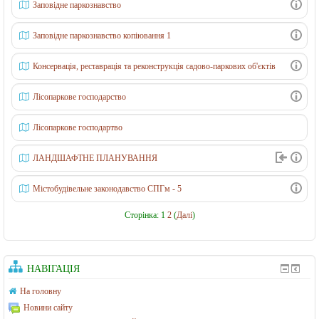
о
Заповідне паркознавство
в
Заповідне паркознавство копіювання 1
о
г
Консервація, реставрація та реконструкція садово-паркових об'єктів
о
Лісопаркове господарство
г
о
Лісопаркове господартво
с
ЛАНДШАФТНЕ ПЛАНУВАННЯ
п
о
Містобудівельне законодавство СПГм - 5
д
Сторінка:
1
2
(
Далі
)
а
р
с
НАВІГАЦІЯ
т
На головну
в
Новини сайту