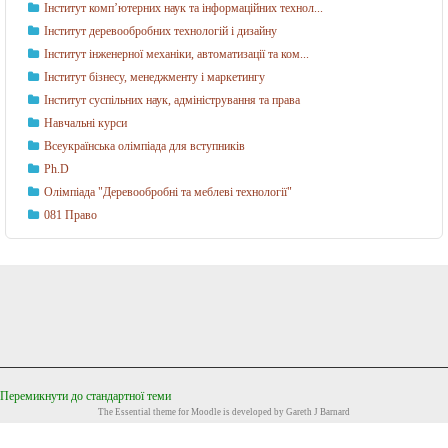
Інститут комп’ютерних наук та інформаційних технол...
Інститут деревообробних технологій і дизайну
Інститут інженерної механіки, автоматизації та ком...
Інститут бізнесу, менеджменту і маркетингу
Інститут суспільних наук, адміністрування та права
Навчальні курси
Всеукраїнська олімпіада для вступників
Ph.D
Олімпіада "Деревообробні та меблеві технології"
081 Право
Перемикнути до стандартної теми
The
Essential
theme for Moodle is developed by
Gareth J Barnard