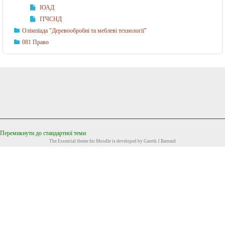
ІОАД
ІТЧСНД
Олімпіада "Деревообробні та меблеві технології"
081 Право
Перемикнути до стандартної теми
The
Essential
theme for Moodle is developed by
Gareth J Barnard