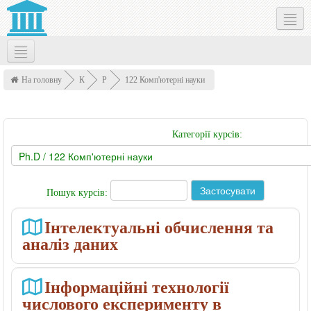
Social networks
Українська ‎(uk)‎
На головну
К
P
122 Комп'ютерні науки
у
h
р
.
Категорії курсів:
с
D
и
Пошук курсів:
Інтелектуальні обчислення та
аналіз даних
Інформаційні технології
числового експерименту в