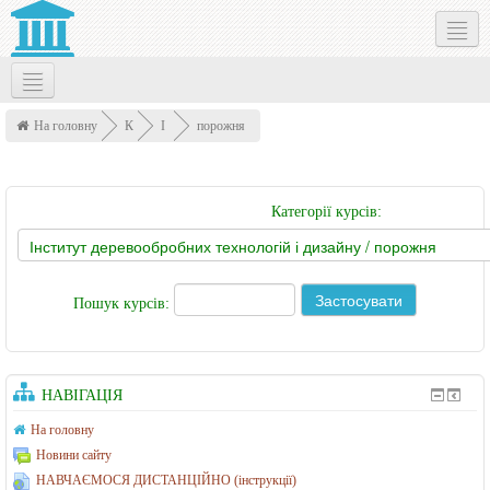
Social networks
Українська ‎(uk)‎
На головну
К
І
порожня
у
н
р
с
Категорії курсів:
с
т
и
и
т
Пошук курсів:
у
т
д
НАВІГАЦІЯ
е
На головну
р
Новини сайту
е
НАВЧАЄМОСЯ ДИСТАНЦІЙНО (інструкції)