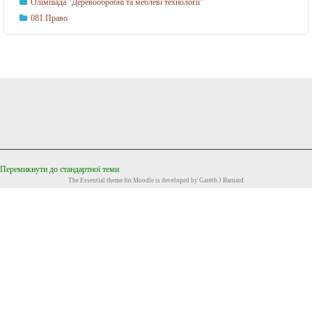
Олімпіада "Деревообробні та меблеві технології"
о
081 Право
г
і
й
і
д
и
з
а
Перемикнути до стандартної теми
й
The
Essential
theme for Moodle is developed by
Gareth J Barnard
н
у