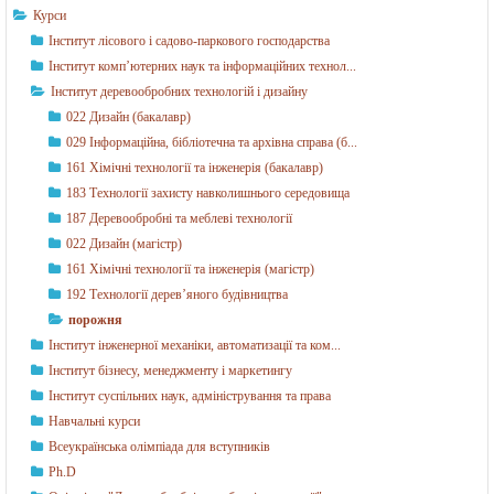
в
Курси
о
Інститут лісового і садово-паркового господарства
о
Інститут комп’ютерних наук та інформаційних технол...
Інститут деревообробних технологій і дизайну
б
022 Дизайн (бакалавр)
р
029 Інформаційна, бібліотечна та архівна справа (б...
о
161 Хімічні технології та інженерія (бакалавр)
б
183 Технології захисту навколишнього середовища
187 Деревообробні та меблеві технології
н
022 Дизайн (магістр)
и
161 Хімічні технології та інженерія (магістр)
х
192 Технології дерев’яного будівництва
т
порожня
е
Інститут інженерної механіки, автоматизації та ком...
Інститут бізнесу, менеджменту і маркетингу
х
Інститут суспільних наук, адміністрування та права
н
Навчальні курси
о
Всеукраїнська олімпіада для вступників
л
Ph.D