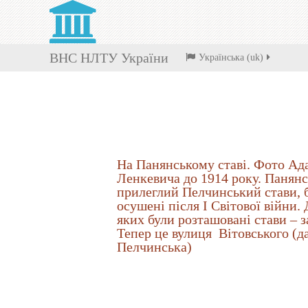
ВНС НЛТУ України
Українська ‎(uk)‎
На Панянському ставі. Фото Ад
Ленкевича до 1914 року. Панянс
прилеглий Пелчинський стави, 
осушені після I Світової війни. 
яких були розташовані стави – з
Тепер це вулиця Вітовського (д
Пелчинська)