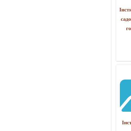
Інст
сад
г
Інс