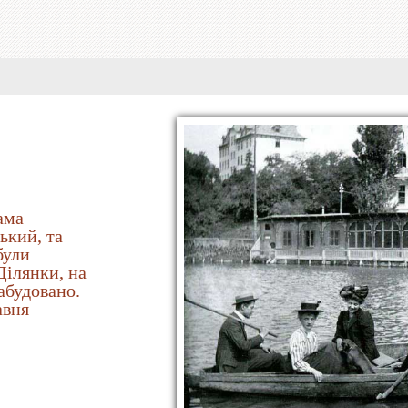
ама
ький, та
були
Ділянки, на
абудовано.
авня