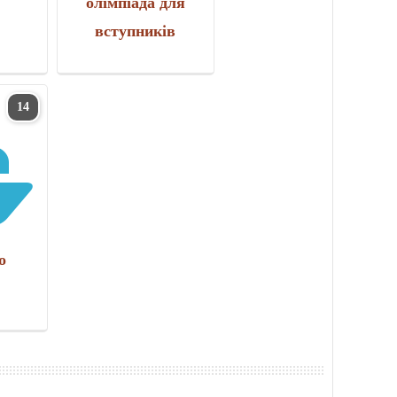
олімпіада для
вступників
14
о