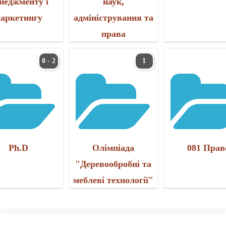
неджменту і
наук,
аркетингу
адміністрування та
права
0 - 2
1
Ph.D
Олімпіада
081 Прав
"Деревообробні та
меблеві технології"