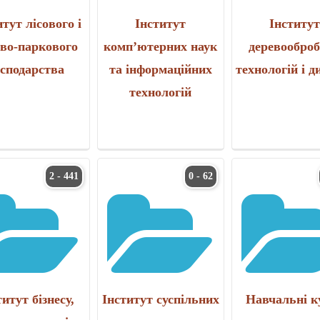
итут лісового і
Інститут
Інститу
ово-паркового
комп’ютерних наук
деревообро
осподарства
та інформаційних
технологій і д
технологій
2 - 441
0 - 62
титут бізнесу,
Інститут суспільних
Навчальні к