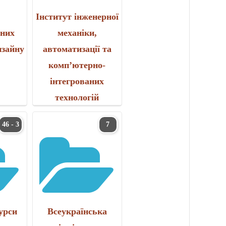
т
Інститут інженерної
бних
механіки,
изайну
автоматизації та
комп’ютерно-
інтегрованих
технологій
46 - 3
7
урси
Всеукраїнська